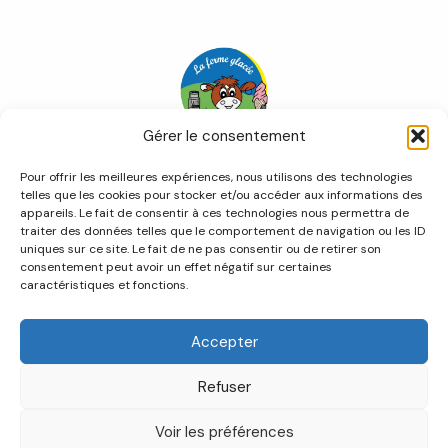
i
p
l
h
N
e
o
m
Gérer le consentement
Accueil
Pour offrir les meilleures expériences, nous utilisons des technologies
Notre concept
telles que les cookies pour stocker et/ou accéder aux informations des
Nos gourmandises
appareils. Le fait de consentir à ces technologies nous permettra de
Les camions
traiter des données telles que le comportement de navigation ou les ID
uniques sur ce site. Le fait de ne pas consentir ou de retirer son
Contact
consentement peut avoir un effet négatif sur certaines
caractéristiques et fonctions.
Accepter
Refuser
Copyright © 2026 dupauetco.fr
Voir les préférences
Politique de confidentialité
-
Mentions légales